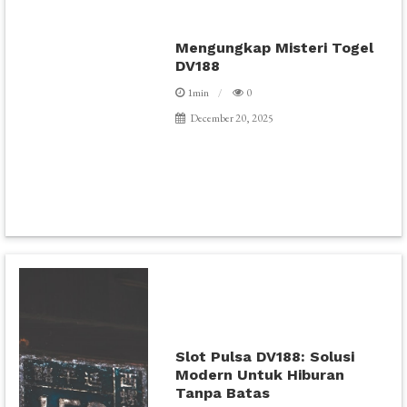
Mengungkap Misteri Togel
DV188
1min
0
December 20, 2025
Slot Pulsa DV188: Solusi
Modern Untuk Hiburan
Tanpa Batas