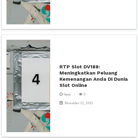
RTP Slot DV188:
Meningkatkan Peluang
Kemenangan Anda Di Dunia
Slot Online
0min
0
November 22, 2025