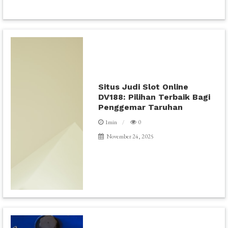
Situs Judi Slot Online
DV188: Pilihan Terbaik Bagi
Penggemar Taruhan
1min
0
November 24, 2025