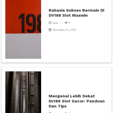
Rahasia Sukses Bermain Di
DV188 Slot Maxwin
1min
0
November 21, 2025
Mengenal Lebih Dekat
Dv188 Slot Gacor: Panduan
Dan Tips