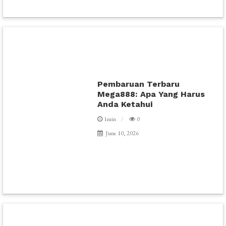
Pembaruan Terbaru
Mega888: Apa Yang Harus
Anda Ketahui
1min
0
June 10, 2026