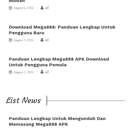
Mudah
ad
August 4, 2026
Download Mega888: Panduan Lengkap Untuk
Pengguna Baru
ad
August 3, 2026
Panduan Lengkap Mega888 APK Download
Untuk Pengguna Pemula
ad
August 2, 2026
List News
Panduan Lengkap Untuk Mengunduh Dan
Memasang Mega888 APK