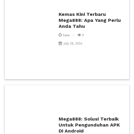
Kemas Kini Terbaru
Mega888: Apa Yang Perlu
Anda Tahu
1min
0
July 28, 2026
Mega888: Solusi Terbaik
Untuk Pengunduhan APK
Di Android