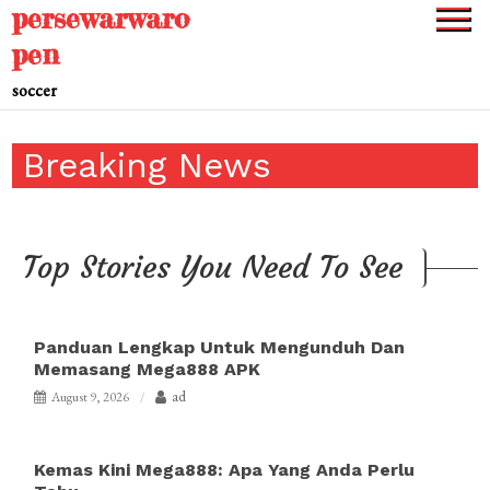
persewarwaro
Skip
to
pen
content
soccer
Breaking News
Top Stories You Need To See
Panduan Lengkap Untuk Mengunduh Dan
Memasang Mega888 APK
ad
August 9, 2026
Kemas Kini Mega888: Apa Yang Anda Perlu