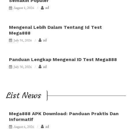
Semakin Populer
ad
August 1, 2026
Mengenal Lebih Dalam Tentang Id Test
Mega888
ad
July 31, 2026
Panduan Lengkap Mengenai ID Test Mega888
ad
July 30, 2026
List News
Mega888 APK Download: Panduan Praktis Dan
Informatif
ad
August 6, 2026