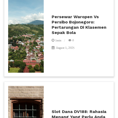
Persewar Waropen Vs
Persibo Bojonegoro:
Pertarungan Di Klasemen
Sepak Bola
1min
0
August 1, 2025
Slot Dana DV188: Rahasia
Menang Yang Perlu Anda