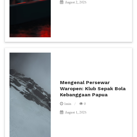
August 2, 2025
Mengenal Persewar
Waropen: Klub Sepak Bola
Kebanggaan Papua
1min
0
August 1, 2025