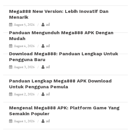
Mega888 New Version: Lebih Inovatif Dan
Menarik
ad
August 5, 2026
Panduan Mengunduh Mega888 APK Dengan
Mudah
ad
August 4, 2026
Download Mega888: Panduan Lengkap Untuk
Pengguna Baru
ad
August 3, 2026
Panduan Lengkap Mega888 APK Download
Untuk Pengguna Pemula
ad
August 2, 2026
Mengenal Mega888 APK: Platform Game Yang
Semakin Populer
ad
August 1, 2026