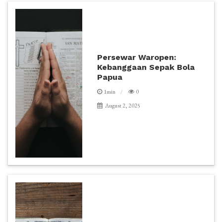
Persewar Waropen:
Kebanggaan Sepak Bola
Papua
1min
0
August 2, 2025