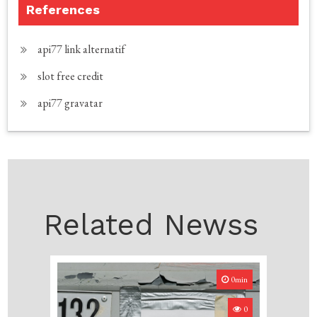
References
api77 link alternatif
slot free credit
api77 gravatar
Related Newss
0min
0