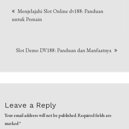
Post
Menjelajahi Slot Online dv188: Panduan
navigation
untuk Pemain
Slot Demo DV188: Panduan dan Manfaatnya
Leave a Reply
Your email address will not be published.
Required fields are
marked
*