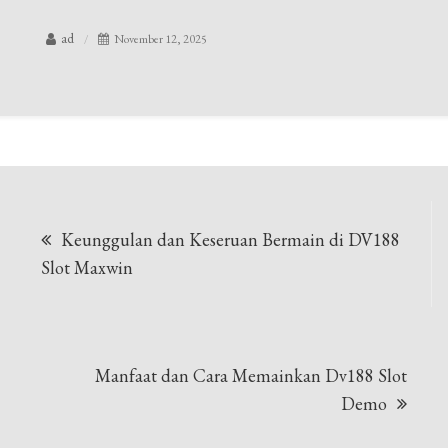
ad
November 12, 2025
Post
Keunggulan dan Keseruan Bermain di DV188
navigation
Slot Maxwin
Manfaat dan Cara Memainkan Dv188 Slot
Demo