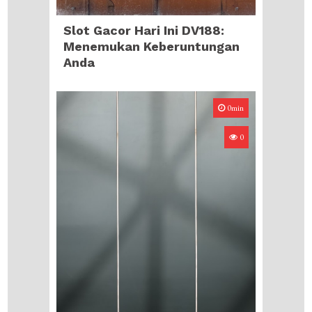
Slot Gacor Hari Ini DV188:
Menemukan Keberuntungan
Anda
0min
0