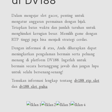
di DV188
Dalam mengejar slot gacor, penting untuk
mengatur anggaran permainan dengan bijak.
Tetapkan batas waktu dan jumlah taruhan untuk
menghindari kerugian besar. Memilih game dengan
RTP tinggi juga bisa menjadi strategi cerdas.
Dengan informasi di atas, Anda diharapkan dapat
meningkatkan pengalaman bermain serta peluang
menang di platform DV188. Ingatlah untuk
bermain secara bertanggung jawab dan jangan lupa
untuk selalu bersenang-senang!
Temukan informasi lengkap tentang
dv188 rtp slot
dan
dv188 slot pulsa