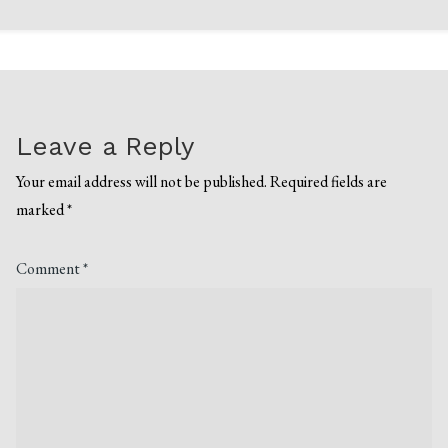
Leave a Reply
Your email address will not be published.
Required fields are
marked
*
Comment
*