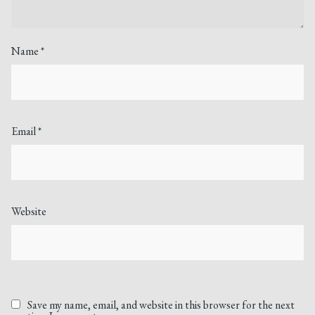
Name
*
Email
*
Website
Save my name, email, and website in this browser for the next