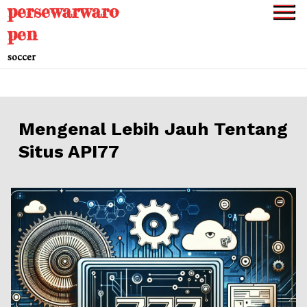
persewarwaro
Skip
to
pen
content
soccer
Mengenal Lebih Jauh Tentang
Situs API77