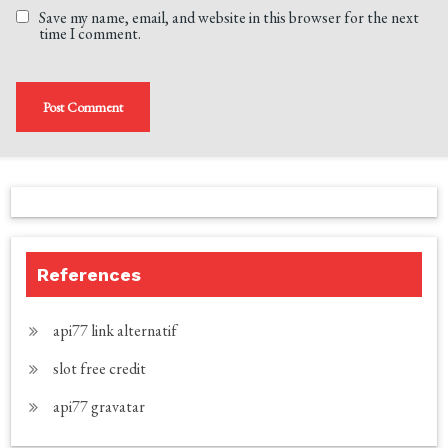
Save my name, email, and website in this browser for the next
time I comment.
References
api77 link alternatif
slot free credit
api77 gravatar