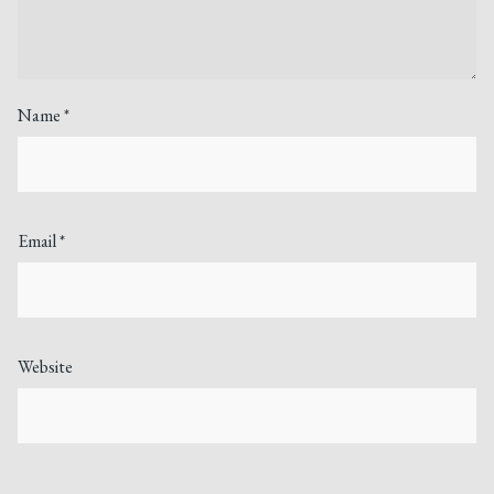
Name
*
Email
*
Website