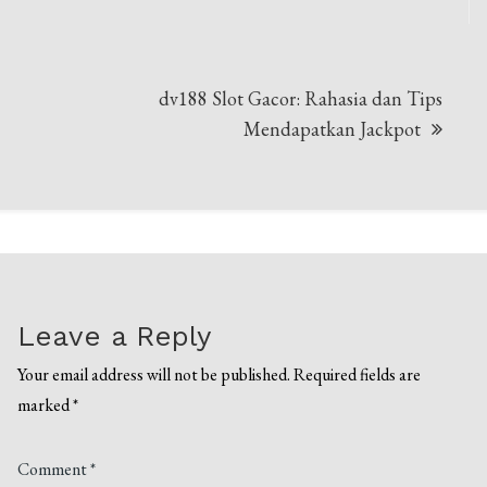
dv188 Slot Gacor: Rahasia dan Tips
Mendapatkan Jackpot
Leave a Reply
Your email address will not be published.
Required fields are
marked
*
Comment
*