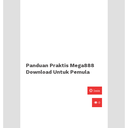
Panduan Praktis Mega888
Download Untuk Pemula
1min
0