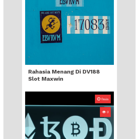
Rahasia Menang Di DV188
Slot Maxwin
0min
0