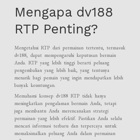
Mengapa dv188
RTP Penting?
Mengetahui RTP dari permainan tertentu, termasuk
dv188, dapat mempengaruhi keputusan bermain
Anda. RTP yang lebih tinggi berarti peluang
pengembalian yang lebih baik, yang tentunya
menarik bagi pemain yang ingin mendapatkan lebih
banyak keuntungan.
Memahami konsep dv188 RTP tidak hanya
meningkatkan pengalaman bermain Anda, tetapi
juga membantu Anda merencanakan strategi
permainan yang lebih efektif. Pastikan Anda selalu
mencari informasi terbaru dan terpercaya untuk
memaksimalkan peluang Anda dalam permainan