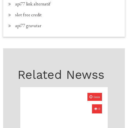
api77 link alternatif
slot free credit
api77 gravatar
Related Newss
1min
0