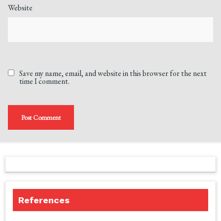
Website
Save my name, email, and website in this browser for the next
time I comment.
References