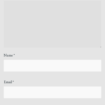
Name
*
Email
*