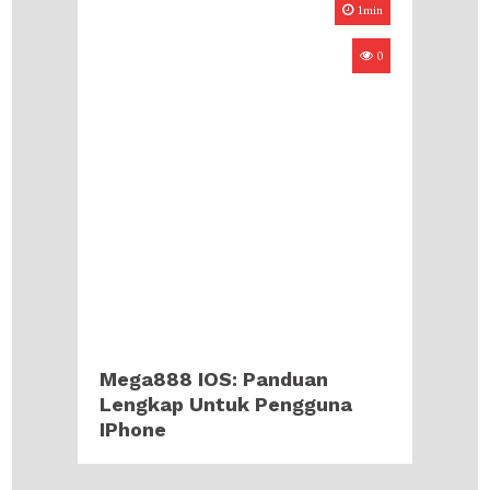
1min
0
Mega888 IOS: Panduan
Lengkap Untuk Pengguna
IPhone