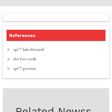
References
api77 link alternatif
slot free credit
api77 gravatar
Related Newss