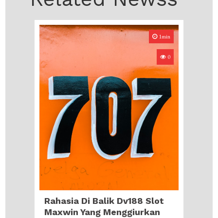
1min
0
Rahasia Di Balik Dv188 Slot
Maxwin Yang Menggiurkan