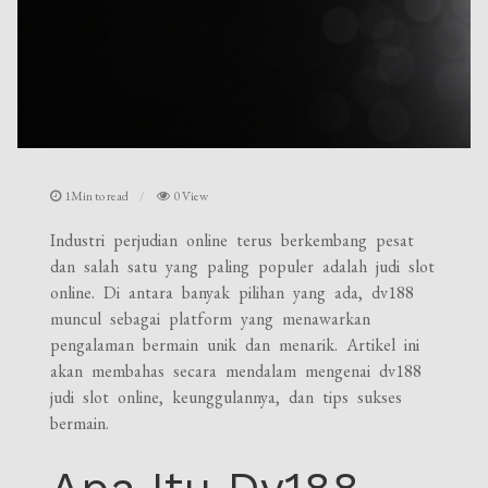
1Min to read
0 View
Industri perjudian online terus berkembang pesat
dan salah satu yang paling populer adalah judi slot
online. Di antara banyak pilihan yang ada, dv188
muncul sebagai platform yang menawarkan
pengalaman bermain unik dan menarik. Artikel ini
akan membahas secara mendalam mengenai dv188
judi slot online, keunggulannya, dan tips sukses
bermain.