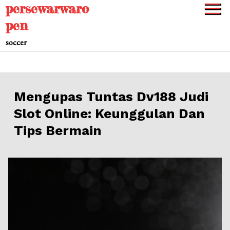
persewarwaro
Skip
to
pen
content
soccer
Mengupas Tuntas Dv188 Judi
Slot Online: Keunggulan Dan
Tips Bermain