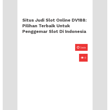
Situs Judi Slot Online DV188:
Pilihan Terbaik Untuk
Penggemar Slot Di Indonesia
1min
0