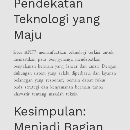
Pendekatan
Teknologi yang
Maju
Situs API77 memanfaatkan teknologi terkini untuk
memastikan para penggunanya mendapatkan
pengalaman bermain yang lancar dan aman. Dengan
dukungan sistem yang selalu diperbarui dan layanan
pelanggan yang responsif, pemain dapat fokus
pada strategi dan kenyamanan bermain tanpa
khawatir tentang masalah teknis.
Kesimpulan:
Menjadi Bagian