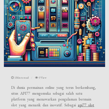
1Min to read
0 View
Di dunia permainan online yang terus berkembang,
situs API77 mengemuka sebagai salah satu
platform yang menawarkan pengalaman bermain
slot yang menarik dan inovatif. Sebagai
api77 slot