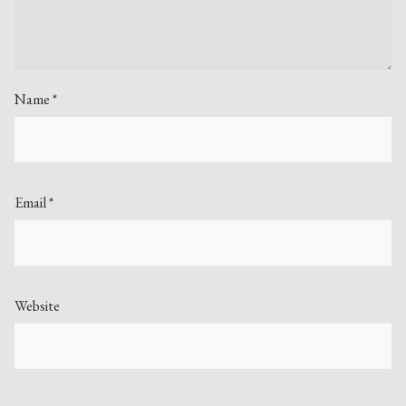
Name
*
Email
*
Website