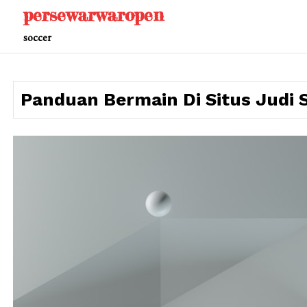
Skip
persewarwaropen
to
soccer
content
Panduan Bermain Di Situs Judi 