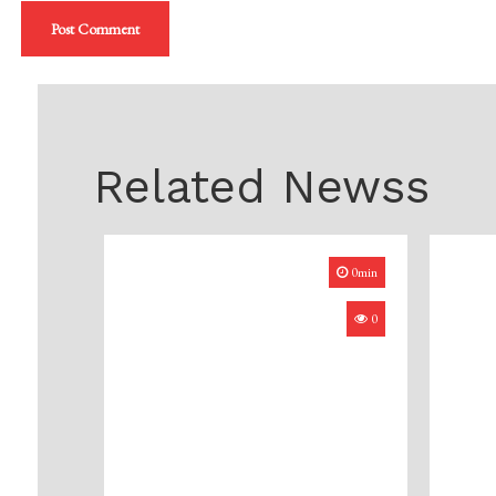
Related Newss
0min
0