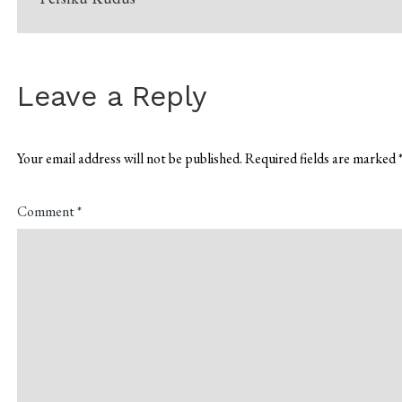
navigation
Leave a Reply
Your email address will not be published.
Required fields are marked
Comment
*