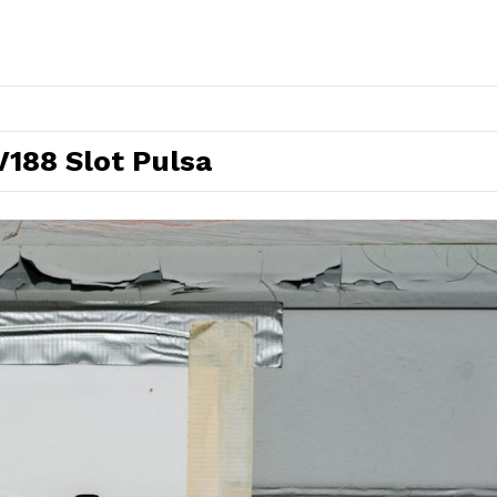
88 Slot Pulsa