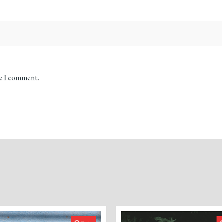
me I comment.