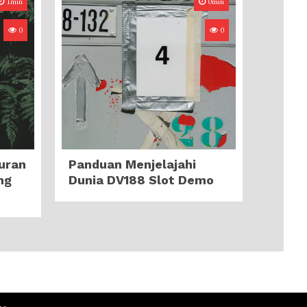
1min
0min
0
0
buran
Panduan Menjelajahi
ng
Dunia DV188 Slot Demo