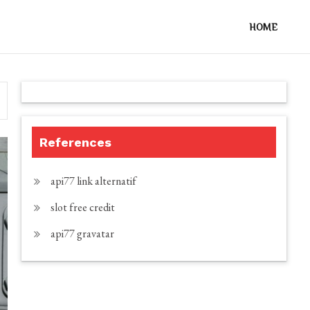
HOME
References
api77 link alternatif
slot free credit
api77 gravatar