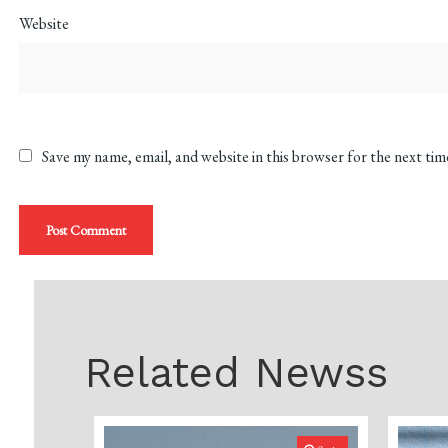
Website
Save my name, email, and website in this browser for the next ti
Related Newss