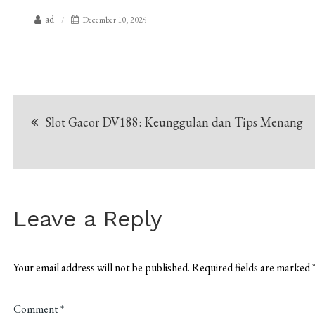
ad
December 10, 2025
Post
Slot Gacor DV188: Keunggulan dan Tips Menang
navigation
Leave a Reply
Your email address will not be published.
Required fields are marked
Comment
*