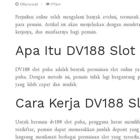
1Min to read
0 View
Perjudian online telah mengalami banyak evolusi, termas
para pemain. Artikel ini akan menjelaskan dengan mendeta
kerjanya, dan manfaatnya bagi pemain.
Apa Itu DV188 Slot
DV188 slot pulsa adalah bentuk permainan slot online 
pulsa. Dengan metode ini, pemain tidak lagi bergantung p
yang lebih cepat dan mudah.
Cara Kerja DV188 S
Untuk bermain dv188 slot pulsa, pengguna harus memilih 
terdaftar, pemain dapat memasukkan jumlah deposit yang d
langsung menikmati berbagai permainan slot yang tersedia.