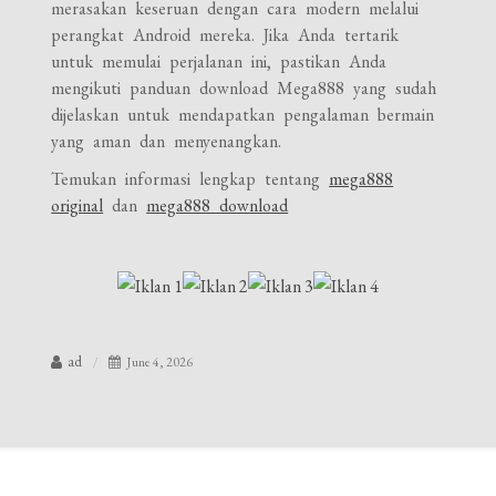
merasakan keseruan dengan cara modern melalui
perangkat Android mereka. Jika Anda tertarik
untuk memulai perjalanan ini, pastikan Anda
mengikuti panduan download Mega888 yang sudah
dijelaskan untuk mendapatkan pengalaman bermain
yang aman dan menyenangkan.
Temukan informasi lengkap tentang
mega888
original
dan
mega888 download
ad
June 4, 2026