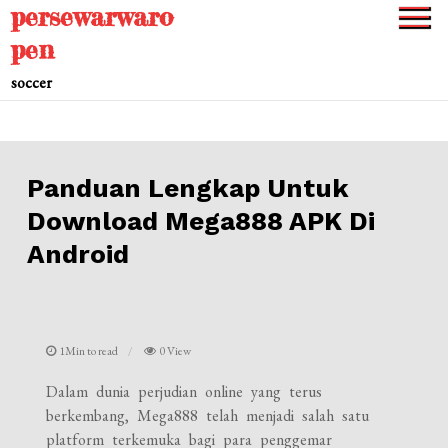
persewarwaro
Skip
to
pen
content
soccer
Panduan Lengkap Untuk
Download Mega888 APK Di
Android
1Min to read
0 View
Dalam dunia perjudian online yang terus
berkembang, Mega888 telah menjadi salah satu
platform terkemuka bagi para penggemar