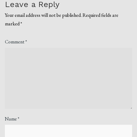
Leave a Reply
Your email address will not be published.
Required fields are
marked
*
Comment
*
Name
*