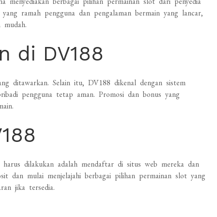
na menyediakan berbagai pilihan permainan slot dari penyedia
 yang ramah pengguna dan pengalaman bermain yang lancar,
n mudah.
n di DV188
ng ditawarkan. Selain itu, DV188 dikenal dengan sistem
pribadi pengguna tetap aman. Promosi dan bonus yang
main.
V188
harus dilakukan adalah mendaftar di situs web mereka dan
t dan mulai menjelajahi berbagai pilihan permainan slot yang
an jika tersedia.