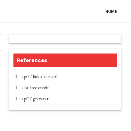
HOME
References
api77 link alternatif
slot free credit
api77 gravatar