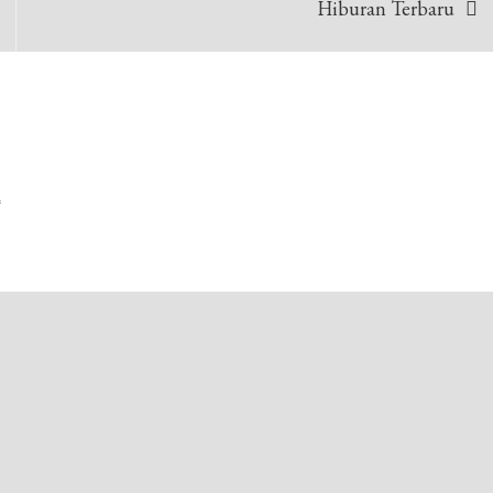
Hiburan Terbaru
*