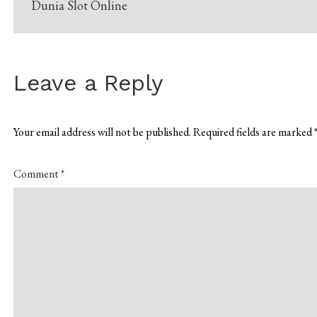
navigation
Dunia Slot Online
Leave a Reply
Your email address will not be published.
Required fields are marked
Comment
*