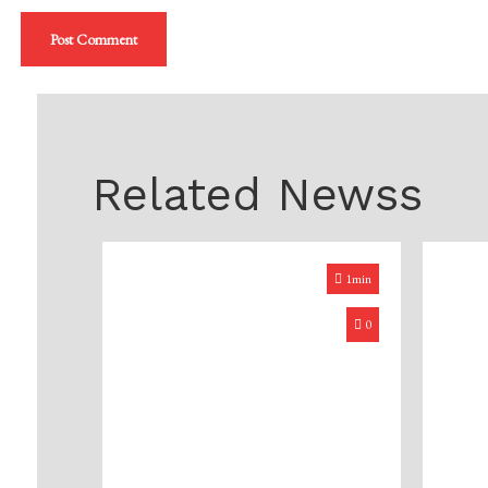
Related Newss
1min
0