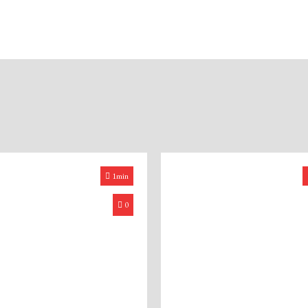
1min
0