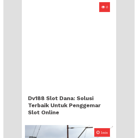
0
Dv188 Slot Dana: Solusi
Terbaik Untuk Penggemar
Slot Online
1min