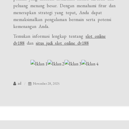
peluang menang besar. Dengan memahami fitur dan
menerapkan strategi yang tepat, Anda dapat
memaksimalkan pengalaman bermain serta potensi
kemenangan Anda.
Temukan informasi lengkap tentang
slot online
dv188
dan
situs judi slot online dv188
ad
November 28, 2025