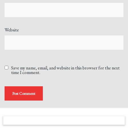
Website
Save my name, email, and website in this browser for the next
time I comment.