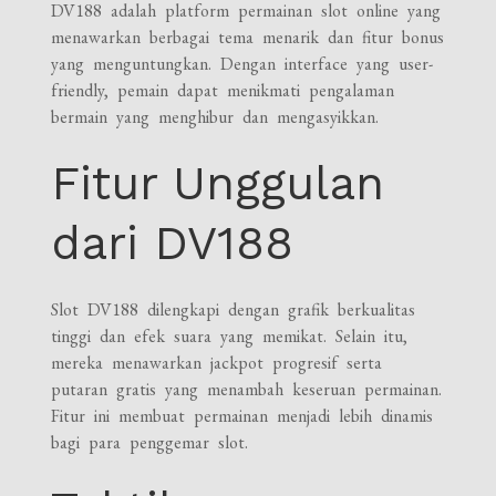
DV188 adalah platform permainan slot online yang
menawarkan berbagai tema menarik dan fitur bonus
yang menguntungkan. Dengan interface yang user-
friendly, pemain dapat menikmati pengalaman
bermain yang menghibur dan mengasyikkan.
Fitur Unggulan
dari DV188
Slot DV188 dilengkapi dengan grafik berkualitas
tinggi dan efek suara yang memikat. Selain itu,
mereka menawarkan jackpot progresif serta
putaran gratis yang menambah keseruan permainan.
Fitur ini membuat permainan menjadi lebih dinamis
bagi para penggemar slot.