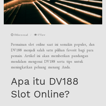
0Min to read
0 View
Permainan slot online saat ini semakin populer, dan
DV188 menjadi salah satu pilihan favorit bagi para
pemain. Artikel ini akan memberikan pandangan
mendalam mengenai DV188 serta tips untuk
meningkatkan peluang menang Anda.
Apa itu DV188
Slot Online?