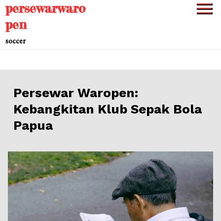
persewarwaro
Skip
to
pen
content
soccer
Persewar Waropen:
Kebangkitan Klub Sepak Bola
Papua