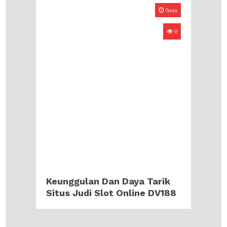
0min
0
Keunggulan Dan Daya Tarik
Situs Judi Slot Online DV188