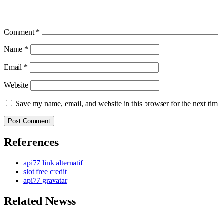
Comment
*
Name
*
Email
*
Website
Save my name, email, and website in this browser for the next ti
References
api77 link alternatif
slot free credit
api77 gravatar
Related Newss