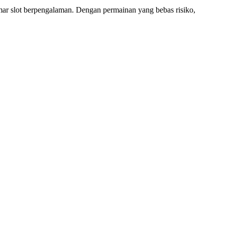
ar slot berpengalaman. Dengan permainan yang bebas risiko,