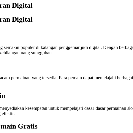
an Digital
an Digital
ng semakin populer di kalangan penggemar judi digital. Dengan berbag
kehilangan uang sungguhan.
acam permainan yang tersedia. Para pemain dapat menjelajahi berbagai
in
8 menyediakan kesempatan untuk mempelajari dasar-dasar permainan sl
efektif.
main Gratis