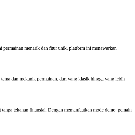
ai permainan menarik dan fitur unik, platform ini menawarkan
 tema dan mekanik permainan, dari yang klasik hingga yang lebih
ot tanpa tekanan finansial. Dengan memanfaatkan mode demo, pemain