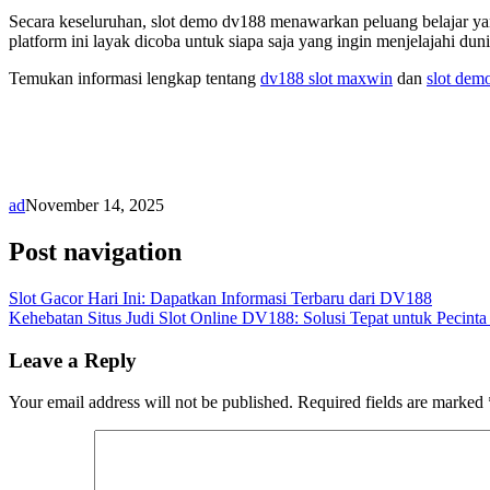
Secara keseluruhan, slot demo dv188 menawarkan peluang belajar ya
platform ini layak dicoba untuk siapa saja yang ingin menjelajahi duni
Temukan informasi lengkap tentang
dv188 slot maxwin
dan
slot dem
ad
November 14, 2025
Post navigation
Slot Gacor Hari Ini: Dapatkan Informasi Terbaru dari DV188
Kehebatan Situs Judi Slot Online DV188: Solusi Tepat untuk Pecinta 
Leave a Reply
Your email address will not be published.
Required fields are marked