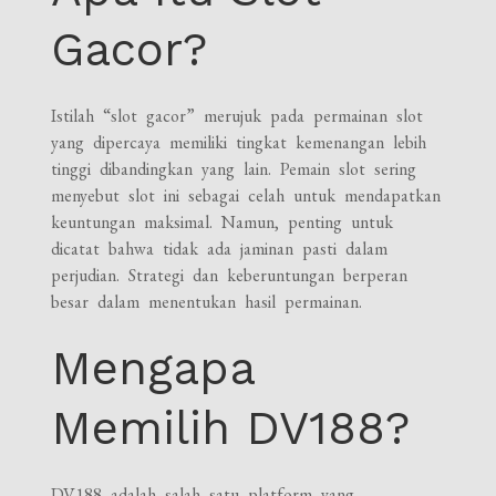
Gacor?
Istilah “slot gacor” merujuk pada permainan slot
yang dipercaya memiliki tingkat kemenangan lebih
tinggi dibandingkan yang lain. Pemain slot sering
menyebut slot ini sebagai celah untuk mendapatkan
keuntungan maksimal. Namun, penting untuk
dicatat bahwa tidak ada jaminan pasti dalam
perjudian. Strategi dan keberuntungan berperan
besar dalam menentukan hasil permainan.
Mengapa
Memilih DV188?
DV188 adalah salah satu platform yang