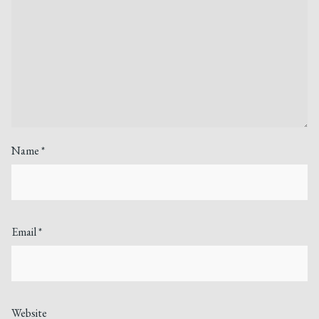
Name
*
Email
*
Website