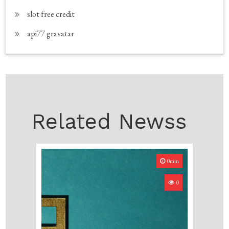
slot free credit
api77 gravatar
Related Newss
0min
0