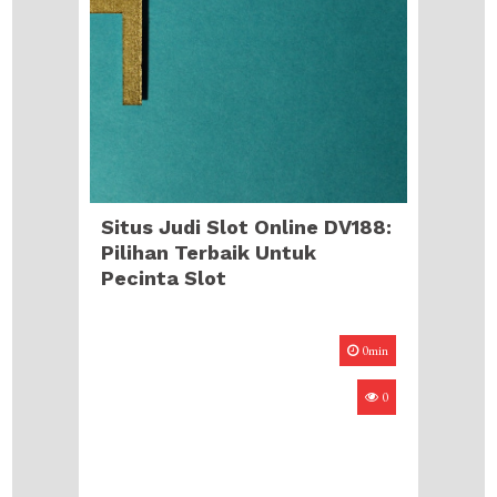
Situs Judi Slot Online DV188:
Pilihan Terbaik Untuk
Pecinta Slot
0min
0