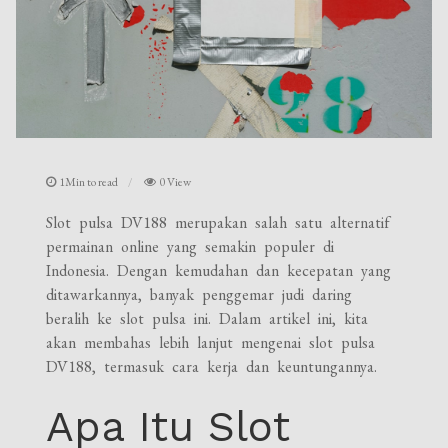
1Min to read
0 View
Slot pulsa DV188 merupakan salah satu alternatif
permainan online yang semakin populer di
Indonesia. Dengan kemudahan dan kecepatan yang
ditawarkannya, banyak penggemar judi daring
beralih ke slot pulsa ini. Dalam artikel ini, kita
akan membahas lebih lanjut mengenai slot pulsa
DV188, termasuk cara kerja dan keuntungannya.
Apa Itu Slot