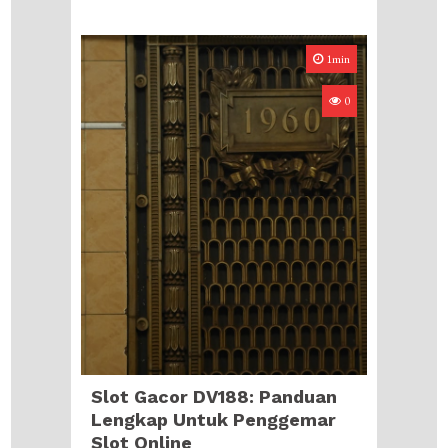
1min
0
Slot Gacor DV188: Panduan
Lengkap Untuk Penggemar
Slot Online