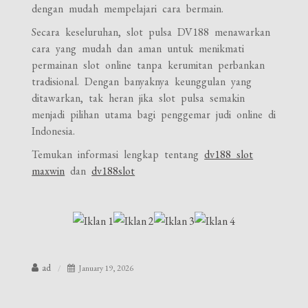
dengan mudah mempelajari cara bermain.
Secara keseluruhan, slot pulsa DV188 menawarkan
cara yang mudah dan aman untuk menikmati
permainan slot online tanpa kerumitan perbankan
tradisional. Dengan banyaknya keunggulan yang
ditawarkan, tak heran jika slot pulsa semakin
menjadi pilihan utama bagi penggemar judi online di
Indonesia.
Temukan informasi lengkap tentang
dv188 slot
maxwin
dan
dv188slot
ad
January 19, 2026