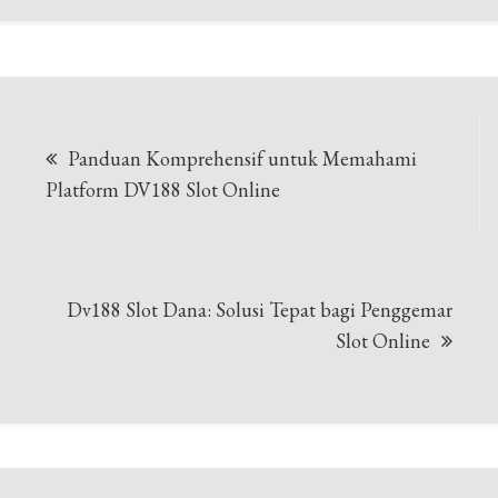
Post
Panduan Komprehensif untuk Memahami
navigation
Platform DV188 Slot Online
Dv188 Slot Dana: Solusi Tepat bagi Penggemar
Slot Online