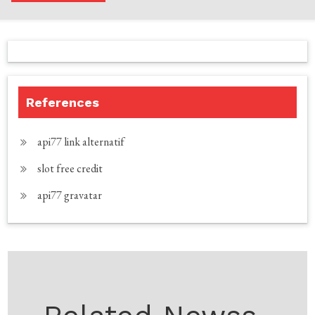
References
api77 link alternatif
slot free credit
api77 gravatar