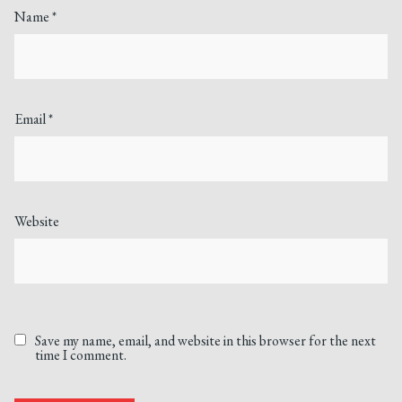
Name
*
Email
*
Website
Save my name, email, and website in this browser for the next
time I comment.