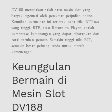
DV188 merupakan salah satu mesin slot yang
banyak digemari oleh penikmat perjudian online.
Keunikan permainan ini terletak pada nilai RTP-nya
yang tinggi. RTP, atau Return to Player, adalah
persentase kemenangan yang dapat diharapkan dari
total taruhan pemain. Semakin tinggi nilai RTP,
semakin besar peluang Anda untuk meraih
kemenangan.
Keunggulan
Bermain di
Mesin Slot
DV188