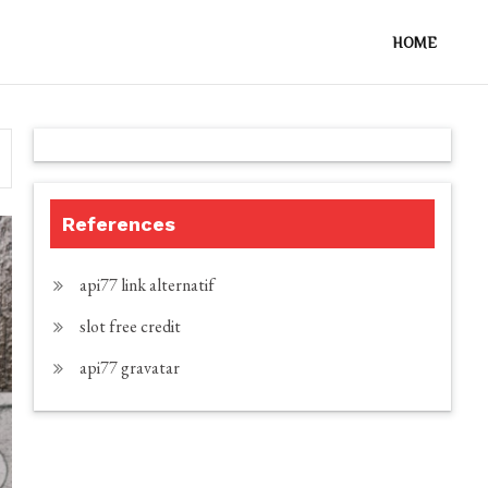
HOME
References
api77 link alternatif
slot free credit
api77 gravatar