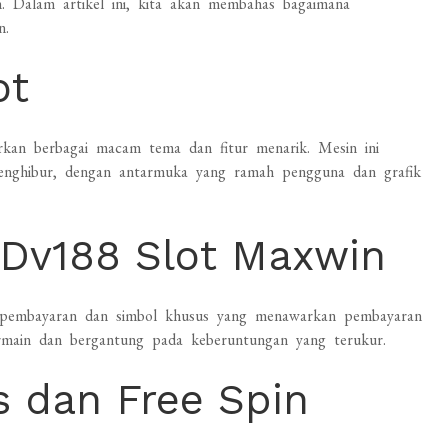
. Dalam artikel ini, kita akan membahas bagaimana
n.
ot
rkan berbagai macam tema dan fitur menarik. Mesin ini
nghibur, dengan antarmuka yang ramah pengguna dan grafik
 Dv188 Slot Maxwin
 pembayaran dan simbol khusus yang menawarkan pembayaran
bermain dan bergantung pada keberuntungan yang terukur.
 dan Free Spin