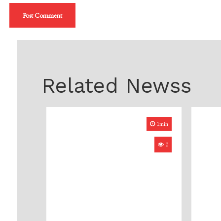
Related Newss
1min
0