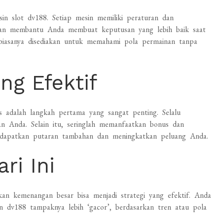
n slot dv188. Setiap mesin memiliki peraturan dan
akan membantu Anda membuat keputusan yang lebih baik saat
iasanya disediakan untuk memahami pola permainan tanpa
ng Efektif
 adalah langkah pertama yang sangat penting. Selalu
n Anda. Selain itu, seringlah memanfaatkan bonus dan
dapatkan putaran tambahan dan meningkatkan peluang Anda.
ri Ini
an kemenangan besar bisa menjadi strategi yang efektif. Anda
n dv188 tampaknya lebih ‘gacor’, berdasarkan tren atau pola