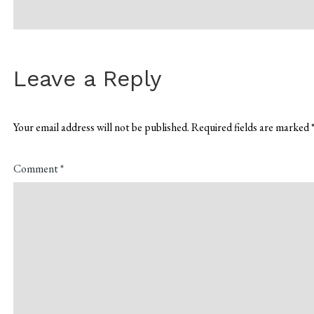
navigation
Leave a Reply
Your email address will not be published.
Required fields are marked
Comment
*