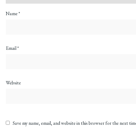
Name
*
Email
*
Website
Save my name, email, and website in this browser for the next ti