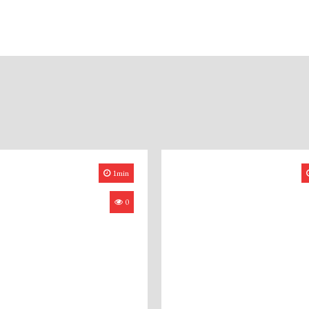
1min
0