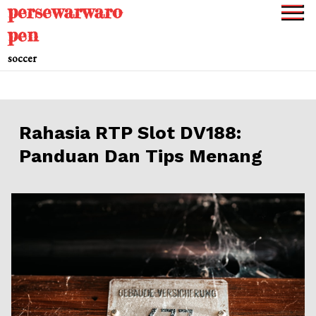
persewarwaro
Skip
to
pen
content
soccer
Rahasia RTP Slot DV188:
Panduan Dan Tips Menang