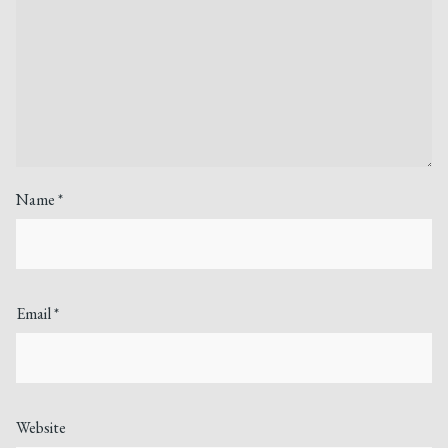
Name
*
Email
*
Website