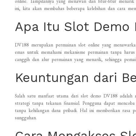
online. Tampilannya yang menawan dan fitur-fitur menarik
ini, kita akan membahas beberapa kelebihan dan cara m
Apa Itu Slot Demo
DV188 merupakan permainan slot online yang menawarkan
emas untuk memahami mekanisme permainan tanpa harus me
canggih dan alur permainan yang menarik, sehingga pema
Keuntungan dari B
Salah satu manfaat utama dari slot demo DV188 adalah 
strategi tanpa tekanan finansial. Pengguna dapat menco
tanpa kehilangan dana pribadi. Hal ini memberikan rasa p
sungguhan.
Cara Mengakses Sl