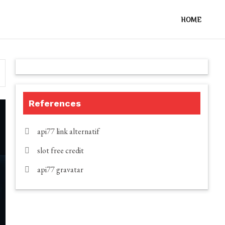
HOME
References
api77 link alternatif
slot free credit
api77 gravatar