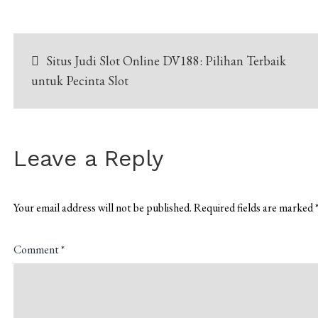
Post
Situs Judi Slot Online DV188: Pilihan Terbaik
navigation
untuk Pecinta Slot
Leave a Reply
Your email address will not be published.
Required fields are marked
Comment
*